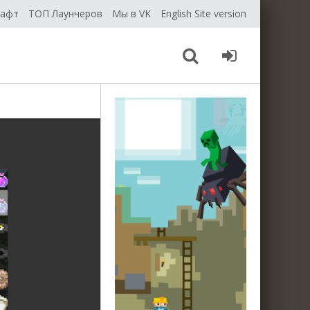
рафт
ТОП Лаунчеров
Мы в VK
English Site version