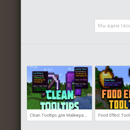
Мы ждем тво
Clean Tooltips для Майнкрафт [1.20.1, 1.20, 1.19.4]