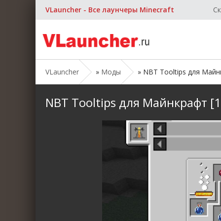
VLauncher - Все лаунчеры Minecraft
Ск
VLauncher
»
Моды
» NBT Tooltips для Майнкр
NBT Tooltips для Майнкрафт [1.2