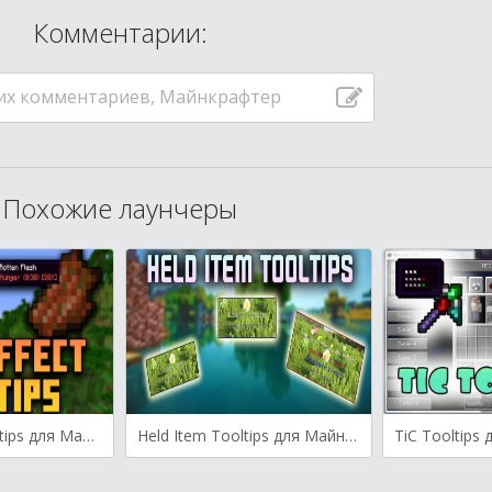
Комментарии:
их комментариев, Майнкрафтер
Похожие лаунчеры
Food Effect Tooltips для Майнкрафт [1.20.2, 1.20.1, 1.20]
Held Item Tooltips для Майнкрафт 1.19.2