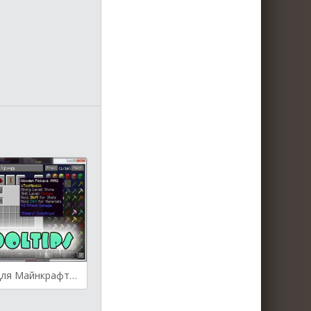
TiC Tooltips для Майнкрафт [1.7.10, 1.6.4]