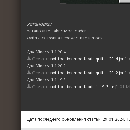
Установка:
Установите
Fabric ModLoader
Файлы из архива переместите в
mods
Для Minecraft 1.20.4:
Скачать:
nbt-tooltips-mod-fabric-quilt-1_20_4.jar
[1.
Для Minecraft 1.20.2:
Скачать:
nbt-tooltips-mod-fabric-quilt-1_20_2.jar
[1.
Для Minecraft 1.19.3:
Скачать:
nbt-tooltips-mod-fabric-1_19_3.jar
[1.01 M
0
1
2
3
4
5
Дата последнего обновления статьи: 29-01-2024, 1