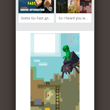
Gotta Go Fast для Майнкрафт [1.20.2, 1.20.1, 1.20]
So I heard you were talking crap для Майнкрафт [1.20.1, 1.19.2, 1.18.2]