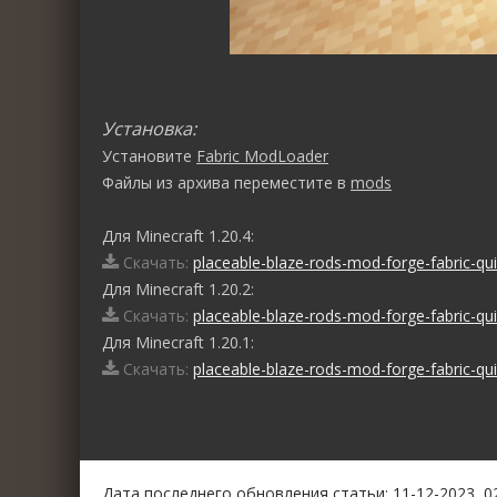
Установка:
Установите
Fabric ModLoader
Файлы из архива переместите в
mods
Для Minecraft 1.20.4:
Скачать:
placeable-blaze-rods-mod-forge-fabric-quil
Для Minecraft 1.20.2:
Скачать:
placeable-blaze-rods-mod-forge-fabric-quil
Для Minecraft 1.20.1:
Скачать:
placeable-blaze-rods-mod-forge-fabric-quil
0
1
2
3
4
5
Дата последнего обновления статьи: 11-12-2023, 0