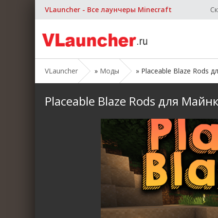
VLauncher - Все лаунчеры Minecraft
Ск
VLauncher
»
Моды
» Placeable Blaze Rods дл
Placeable Blaze Rods для Майнкр