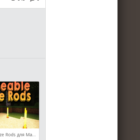
Placeable Blaze Rods для Майнкрафт [1.19.4, 1.19.3, 1.19.2]