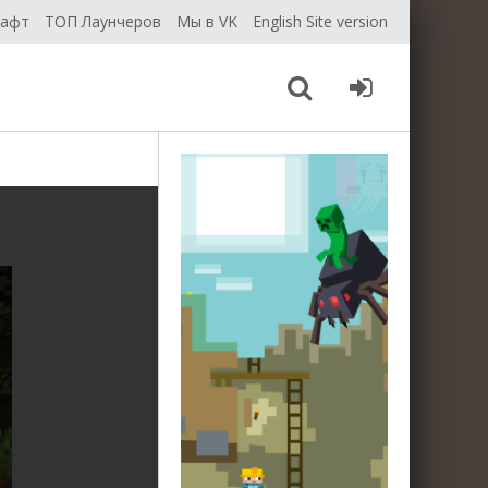
рафт
ТОП Лаунчеров
Мы в VK
English Site version