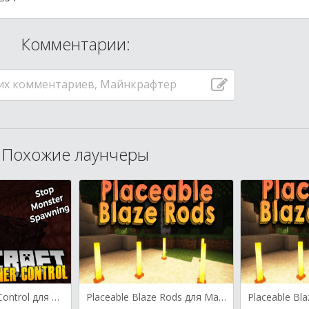
Комментарии:
их комментариев, Майнкрафтер
Похожие лаунчеры
Better Spawner Control для Майнкрафт [1.20.2, 1.20.1, 1.20]
Placeable Blaze Rods для Майнкрафт 1.20