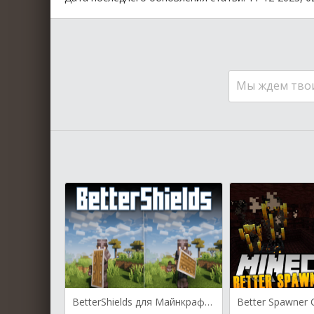
Мы ждем тво
BetterShields для Майнкрафт [1.20.2, 1.19.4, 1.19.2]