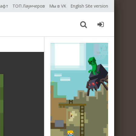
рафт
ТОП Лаунчеров
Мы в VK
English Site version