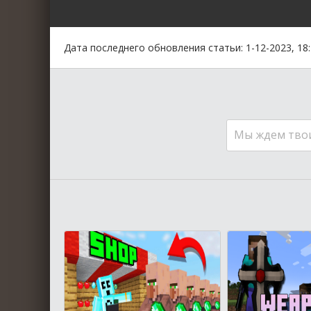
0
1
2
3
4
5
Дата последнего обновления статьи: 1-12-2023, 18
Мы ждем тво