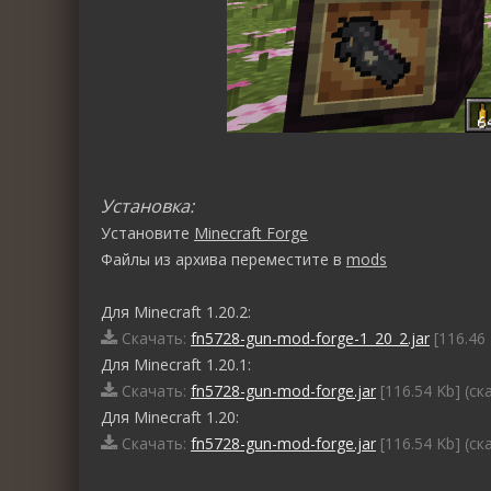
Установка:
Установите
Minecraft Forge
Файлы из архива переместите в
mods
Для Minecraft 1.20.2:
Скачать:
fn5728-gun-mod-forge-1_20_2.jar
[116.46 
Для Minecraft 1.20.1:
Скачать:
fn5728-gun-mod-forge.jar
[116.54 Kb] (cк
Для Minecraft 1.20:
Скачать:
fn5728-gun-mod-forge.jar
[116.54 Kb] (cк