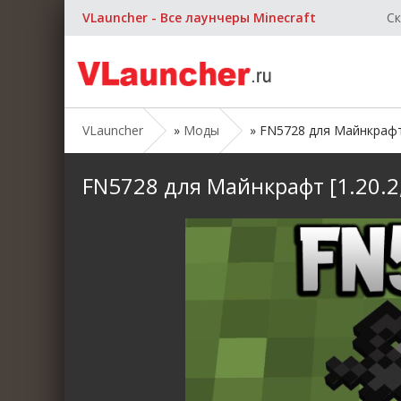
VLauncher - Все лаунчеры Minecraft
Ск
VLauncher
»
Моды
» FN5728 для Майнкрафт [1
FN5728 для Майнкрафт [1.20.2, 