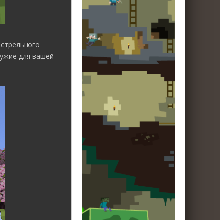
острельного
ружие для вашей