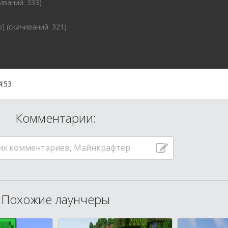
иваний: 333)
] (cкачиваний: 321)
4:53
Комментарии:
их комментариев, Майнкрафтер
Похожие лаунчеры