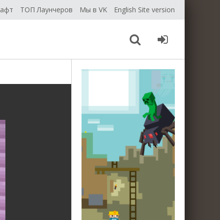
рафт
ТОП Лаунчеров
Мы в VK
English Site version