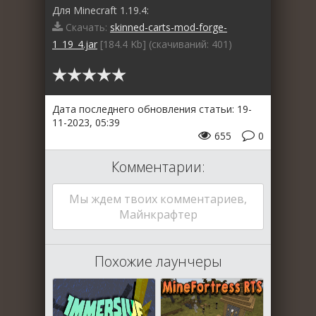
Для Minecraft 1.19.4:
Скачать:
skinned-carts-mod-forge-
1_19_4.jar
[184.4 Kb] (cкачиваний: 401)
Дата последнего обновления статьи: 19-
11-2023, 05:39
655
0
Комментарии:
Мы ждем твоих комментариев,
Майнкрафтер
Похожие лаунчеры